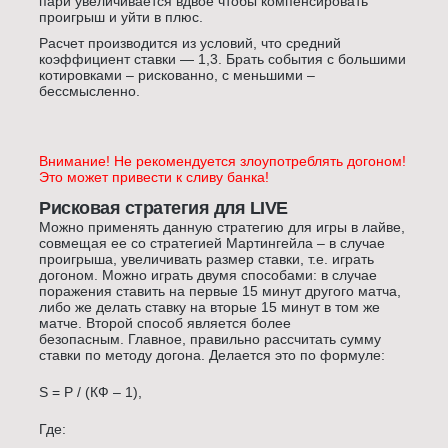
пари увеличивается вдвое чтобы компенсировать
проигрыш и уйти в плюс.
Расчет производится из условий, что средний
коэффициент ставки — 1,3. Брать события с большими
котировками – рискованно, с меньшими –
бессмысленно.
Внимание! Не рекомендуется злоупотреблять догоном!
Это может привести к сливу банка!
Рисковая стратегия для LIVE
Можно применять данную стратегию для игры в лайве,
совмещая ее со стратегией Мартингейла – в случае
проигрыша, увеличивать размер ставки, т.е. играть
догоном. Можно играть двумя способами: в случае
поражения ставить на первые 15 минут другого матча,
либо же делать ставку на вторые 15 минут в том же
матче. Второй способ является более
безопасным. Главное, правильно рассчитать сумму
ставки по методу догона. Делается это по формуле:
S = P / (КФ – 1),
Где: