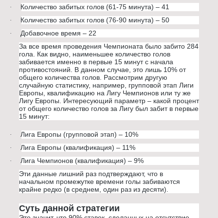
Количество забитых голов (61-75 минута) – 41
·
Количество забитых голов (76-90 минута) – 50
·
Добавочное время – 22
·
За все время проведения Чемпионата было забито 284
гола. Как видно, наименьшее количество голов
забивается именно в первые 15 минут с начала
противостояний. В данном случае, это лишь 10% от
общего количества голов. Рассмотрим другую
случайную статистику, например, групповой этап Лиги
Европы, квалификацию на Лигу Чемпионов или ту же
Лигу Европы. Интересующий параметр – какой процент
от общего количество голов за Лигу был забит в первые
15 минут:
Лига Европы (групповой этап) – 10%
·
Лига Европы (квалификация) – 11%
·
Лига Чемпионов (квалификация) – 9%
·
Эти данные лишний раз подтверждают, что в
начальном промежутке времени голы забиваются
крайне редко (в среднем, один раз из десяти).
Суть данной стратегии
Это значит, что 90% ставок, сделанных на отсутствие