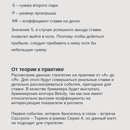
S – сумма второго пари.
·
P – размер проигрыша.
·
КФ – коэффициент ставки на догон.
·
Значение S, в случае успешного захода ставки,
позволит выйти в ноль. Поэтому чтобы добиться
прибыли, следует прибавить к нему хотя бы
небольшую сумму
От теории к практике
Рассмотрим данную стратегию на практике от «А» до
«Я». Для этого будут совершаться реальные ставки и
детально рассматриваться события, пригодные для
ставок. В качестве букмекера будет выступать
букмекерская контора Betcity, так как они имеет
относительно высокие коэффициенты на
интересующие показатели в росписи.
Первое событие, которое бросилось в глаза – встреча
Сассуоло – Торино в рамках Серии А, но данный матч
не подходит для стратегии: