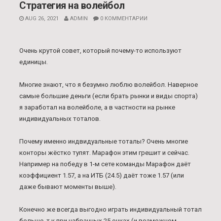
Стратегия на волейбол
AUG 26, 2021
ADMIN
0 КОММЕНТАРИИ
Очень крутой совет, который почему-то используют
единицы.
Многие знают, что я безумно люблю волейбол. Наверное
самые большие деньги (если брать рынки и виды спорта)
я заработал на волейболе, а в частности на рынке
индивидуальных тоталов.
Почему именно индвидуальные тоталы? Очень многие
конторы жёстко тупят. Марафон этим грешит и сейчас.
Например на победу в 1-м сете команды Марафон даёт
коэффициент 1.57, а на ИТБ (24.5) даёт тоже 1.57 (или
даже бывают моменты выше).
Конечно же всегда выгодно играть индивидуальный тотал
больше, т.к при набранных 25 очках (и возможном