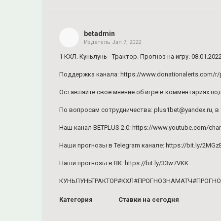
Share
on
Facebook
betadmin
Издатель
Jan 7, 2022
Share
on
1 КХЛ. Куньлунь - Трактор. Прогноз на игру. 08.01.2022
Twitter
Поддержка канала: https://www.donationalerts.com/r/
Pinterest
Оставляйте свое мнение об игре в комментариях под
По вопросам сотрудничества: plus1bet@yandex.ru, в 
Наш канал BETPLUS 2.0: https://www.youtube.com/c
Наши прогнозы в Telegram канале: https://bit.ly/2MGz
Наши прогнозы в ВК: https://bit.ly/33w7VKK
КУНЬЛУНЬТРАКТОР#КХЛ#ПРОГНОЗНАМАТЧ#ПРОГ
Категория
Ставки на сегодня