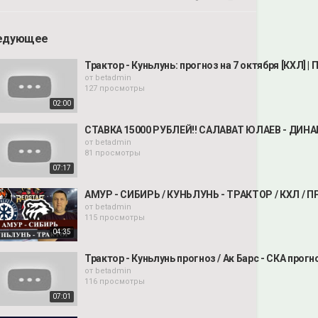
едующее
Трактор - Куньлунь: прогноз на 7 октября [КХЛ] |
от
betadmin
127 просмотры
02:00
СТАВКА 15000 РУБЛЕЙ!! САЛАВАТ ЮЛАЕВ - ДИНА
от
betadmin
81 просмотры
07:17
АМУР - СИБИРЬ / КУНЬЛУНЬ - ТРАКТОР / КХЛ / 
от
betadmin
115 просмотры
04:35
Трактор - Куньлунь прогноз / Ак Барс - СКА прогн
от
betadmin
116 просмотры
07:01