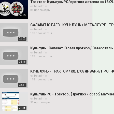
Трактор - Куньлунь РС/ прогноз и ставка на 18.09
от
betadmin
81 просмотры
04:10
САЛАВАТ ЮЛАЕВ - КУНЬЛУНЬ + МЕТАЛЛУРГ - ТР
от
betadmin
103 просмотры
02:02
Куньлунь - Салават Юлаев прогноз / Северсталь -
от
betadmin
113 просмотры
06:16
КУНЬЛУНЬ - ТРАКТОР / КХЛ / 08 ЯНВАРЯ / ПРОГ
от
betadmin
118 просмотры
02:31
Куньлунь РС - Трактор . [Прогноз и обзор] матч н
от
betadmin
92 просмотры
01:38