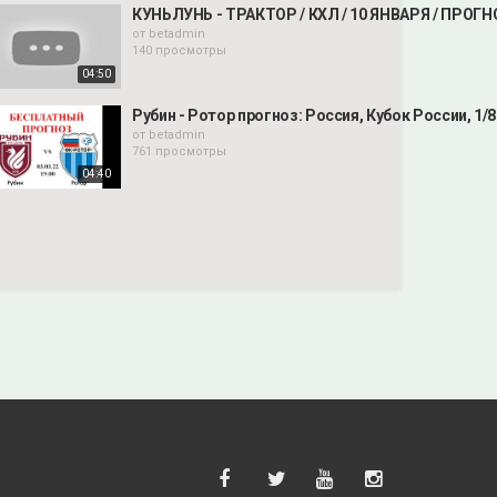
КУНЬЛУНЬ - ТРАКТОР / КХЛ / 10 ЯНВАРЯ / ПРОГ
от
betadmin
140 просмотры
04:50
Рубин - Ротор прогноз: Россия, Кубок России, 1/8
от
betadmin
761 просмотры
04:40