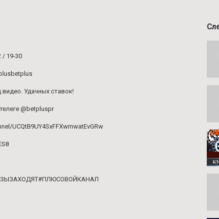
Сл
 / 19-30
plusbetplus
 видео. Удачных ставок!
телеге @betpluspr
hannel/UCQtB9UY4SxFFXwmwatEvGRw
ES8
НОЗЫЗАХОДЯТ#ПЛЮСОВОЙКАНАЛ