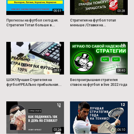
05:51
03:28
Прогнозы на футбол сегодня.
Стратегия на футбол тотал
Стратегия Тотал больше в...
меньше /Ставки на...
9
10
09:47
08:40
ШОК!!Лучшая Стратегия на
Беспроигрышная стратегия
футбол!!РЕАЛьно прибыльная...
ставок на футбол в live 2022 года
11
12
03:26
06:10