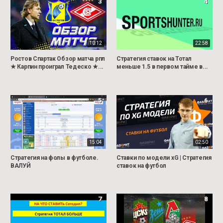
3
4
10:12
22:58
Ростов Спартак Обзор матча рпл
Стратегия ставок на Тотал
★ Карпин проиграл Тедеско ★...
меньше 1.5 в первом тайме в...
5
6
15:04
02:50
Стратегия на фолы в футболе.
Ставки по модели xG | Стратегия
ВАЛУЙ
ставок на футбол
7
8