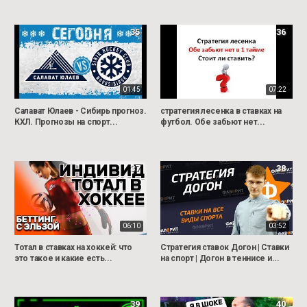
35
36
01:45
07:22
Салават Юлаев - Сибирь прогноз.
стратегия лесенка в ставках на
КХЛ. Прогнозы на спорт...
футбол. Обе забьют нет...
37
38
06:10
03:52
Тотал в ставках на хоккей: что
Стратегия ставок Догон | Ставки
это такое и какие есть...
на спорт | Догон в теннисе и...
39
40