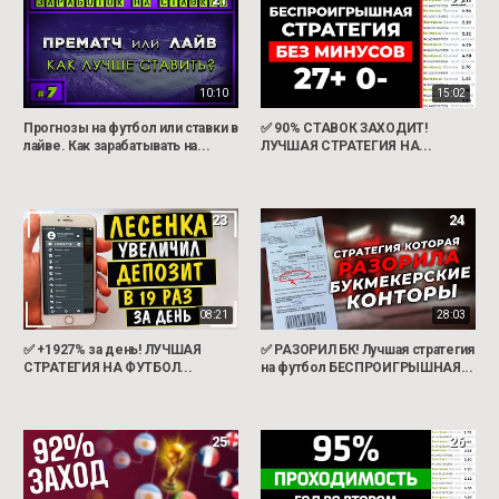
10:10
15:02
Прогнозы на футбол или ставки в
✅ 90% СТАВОК ЗАХОДИТ!
лайве. Как зарабатывать на...
ЛУЧШАЯ СТРАТЕГИЯ НА...
23
24
08:21
28:03
✅ +1927% за день! ЛУЧШАЯ
✅ РАЗОРИЛ БК! Лучшая стратегия
СТРАТЕГИЯ НА ФУТБОЛ...
на футбол БЕСПРОИГРЫШНАЯ...
25
26