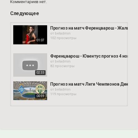
Комментариев нет.
Следующее
Прогноз на матч Ференцварош - Жальгири
от
betadmin
102 просмотры
01:07
Ференцварош - Ювентус прогноз 4 ноября 
от
betadmin
82 просмотры
02:33
Прогноз на матч Лиги Чемпионов Динамо 
от
betadmin
119 просмотры
00:59
ФЕРЕНЦВАРОШ - БАРСЕЛОНА ПРОГНОЗ НА 
от
betadmin
109 просмотры
10:31