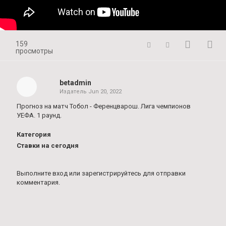
159
просмотры
betadmin
Издатель
Jun 20, 2022
Прогноз на матч Тобол - Ференцварош. Лига чемпионов
УЕФА. 1 раунд.
Категория
Ставки на сегодня
Выполните вход
или
зарегистрируйтесь
для отправки
комментария.