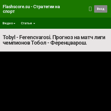
Flashscore.su - Стратегии на
Вход
спорт
Видео
Статьи
Tobyl - Ferencvarosi. Прогноз на матч лиги
чемпионов Тобол - Ференцварош.