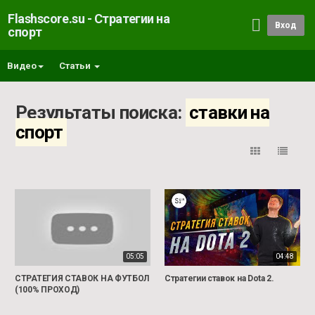
Flashscore.su - Стратегии на
Вход
спорт
Видео
Статьи
Результаты поиска:
ставки на
спорт
05:05
04:48
СТРАТЕГИЯ СТАВОК НА ФУТБОЛ
Стратегии ставок на Dota 2.
(100% ПРОХОД)