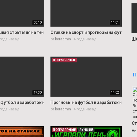
06:10
11:01
 2022 года
ая стратегия на теннис| Лучшая стратегия ставок на спорт 2022 
Ставки на спорт и прогнозы на футбол. К
ШО
 года назад
от
betadmin
4 года назад
ПОПУЛЯРНЫЕ
П
17:30
14:02
атывать на ставках? Заработок на ставках на спорт
футбол и заработок на ставках #2: как правильно делать прогнозы
Прогнозы на футбол и заработок на ставк
 года назад
от
betadmin
4 года назад
Ст
ПОПУЛЯРНЫЕ
ЛУЧШИЕ
Ни