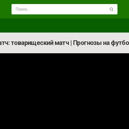
тч: товарищеский матч | Прогнозы на футбол