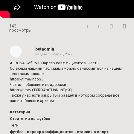
143
просмотры
betadmin
Издатель
May 25, 2022
AuROSA Kef 3&1. Парсер коэффициентов. Часть 1
Со всеми нашими таблицами можно ознакомиться на нашем
телеграмм-канале:
https://t.me/IncoSJ
Чат для общения и поддержки -
https://t.me/+TXRDAmTHnNusEyKQ
Также у нас есть закрытый раздел в котором собраны все
наши таблицы и архивы.
Категория
Стратегии на футбол
Теги
футбол
,
парсер коэффициентов
,
ставки на спорт
,