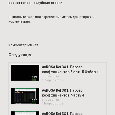
расчет голов
,
валуйные ставки
Выполните вход
или
зарегистрируйтесь
для отправки
комментария.
Комментариев нет.
Следующее
AuROSA Kef 3&1. Парсер
коэффициентов. Часть 5 Отборы
от
betadmin
16:49
135 просмотры
AuROSA Kef 3&1. Парсер
коэффициентов. Часть 4
от
betadmin
15:20
146 просмотры
AuROSA Kef 3&1. Парсер