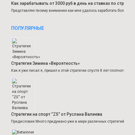
Как зарабатывать от 3000 руб в день на ставках по стратег
Представляю твоему вниманию как мне удалось заработать больше чем 
ПОПУЛЯРНЫЕ
Стратегия Зимина «Вероятность»
Как я уже писал я, пришел к этой стратегии спустя 8 лет плотного заня
Стратегии на спорт “ZS” от Руслана Валиева
Предисловие Много придумано уже в мире различных стратегий для об