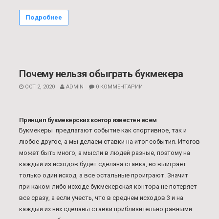
Подробнее
Почему нельзя обыграть букмекера
OCT 2, 2020
ADMIN
0 КОММЕНТАРИИ
Принцип букмекерских контор известен всем
Букмекеры предлагают событие как спортивное, так и
любое другое, а мы делаем ставки на итог события. Итогов
может быть много, а мысли в людей разные, поэтому на
каждый из исходов будет сделана ставка, но выиграет
только один исход, а все остальные проиграют. Значит
при каком-либо исходе букмекерская контора не потеряет
все сразу, а если учесть, что в среднем исходов 3 и на
каждый их них сделаны ставки приблизительно равными