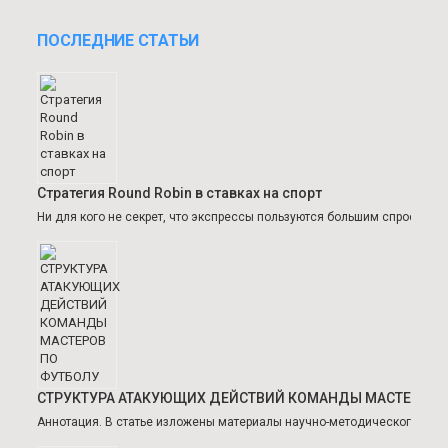
ПОСЛЕДНИЕ СТАТЬИ
Стратегия Round Robin в ставках на спорт
Ни для кого не секрет, что экспрессы пользуются большим спросом ср
СТРУКТУРА АТАКУЮЩИХ ДЕЙСТВИЙ КОМАНДЫ МАСТЕРОВ 
Аннотация. В статье изложены материалы научно-методического обес