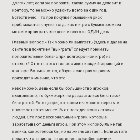
долгих лет; если же положить такую сумму на депозит
в
контору, то ее можно удвоить всего за один год.
Естественно, что при
покупке помещения риск
приближается к нулю, тогда как в игре с букмекером
вы
можете проиграть все деньги всего за ОДИН день...
Главный вопрос »
Так можно ли выиграть (здесь и далее на
сайте под понятием
"выиграть" следует понимать
положительный баланс при долгосрочной игре)
на
ставках? Ответ на этот вопрос ищет каждый играющий в
конторе.
Большинство, обнуляя счет раз за разом,
приходят к мнению, что это
невозможно. Ведь если бы большинство игроков
выигрывало, то
букмекеры не разрастались бы с такой
быстротой. Есть цифры,
которым вы можете верить: в
плюсе остаются менее 1% от всех делающих
ставки
людей. Это профессиональные игроки, которые
зарабатывают деньги
игрой. При этом их прибыль не так
велика, как хотелось бы, но на жизнь
хватает... Если хотите
попасть в это число, то советую подробно изучить