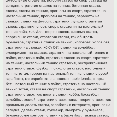
футбольные стратегии, история ставок на спорт, ставка на
сегодня, стратегия ставкок на теннис, бетонная ставка,
ставки, ставки на теннис, прогнозы на спорт, стратегия на
настольный теннис, прогнозы на теннис, заработок на
ставках, ставки на футбол, стратегия, лучшая стратегия
ставок, стратегия спорт, спорт, стратегия на настольный
теннис лайв, xolovbet, теория ставок, система ставок,
спортивные ставки, стратегия ставки, как обыграть
букмекера, стратегия ставок на теннис, холовбет, холов бет,
стратегия на ставках, xolov bet, ставки на волейбол,
эксперимент на ставках, стратегия на настольный теннис в
лайве, стратегия лайв, стратегия ставок на спорт, стратегия
на теннис, настольный теннис стратегия, беспроигрышная
стратегия ставок, футбол, психология ставок, настольный
теннис тотал, теория на настольный теннис, ставки с русей,
заработок, как заработать на ставках, table tennis, спарта
бет, настольный теннис в лайве, стратегия на настольный
теннис тотал, ставки на спорт стратегии, настольный теннис
стратегия ставок, как делать ставки, хобби, баскетбол,
волейбол, хоккей, стратегии ставок, канал теория ставок, как
правильно делать ставки, заработок в интернете, прогноз на
сегодня, делать ставки, букмекер, выиграть у букмекера,
букмекерские конторы, ставки на баскетбол, тактика ставок,