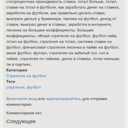
стопроцентная проходимость ставок, тотал больше, тотал,
ставки на тотал в футболе, как заработать денег на ставках,
заработок на футболе, как правильно делать ставки,
выиграть деньги у букмекера, тактика на футбол, доход от
ставок, выиграл денег в ставках, заработок в интернете,
лесенка на большие коэффициенты, большие
коэффициенты, лëгкая стратегия на футбол, футбол лайв,
тотал на футбол, стратегия на тотал, система ставок на
футбол, финансовая стратегия лесенка в лайве на футбол,
мини футбол, футзал, стратегия на забитый гол, гол в
тайме, стратегия по таймам, догон в ставках, тотал меньше,
тм в партиях,
Категория
Стратегии на футбол
Теги
стратегия
,
футбол
Выполните вход
или
зарегистрируйтесь
для отправки
комментария.
Комментариев нет.
Следующее