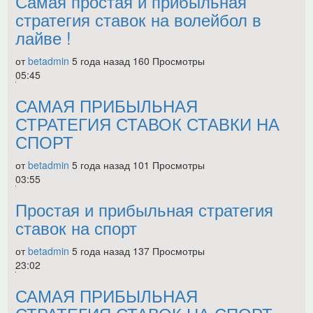
Самая простая и прибыльная
стратегия ставок на волейбол в
лайве !
от
betadmin
5 года назад
160 Просмотры
05:45
САМАЯ ПРИБЫЛЬНАЯ
СТРАТЕГИЯ СТАВОК СТАВКИ НА
СПОРТ
от
betadmin
5 года назад
101 Просмотры
03:55
Простая и прибыльная стратегия
ставок на спорт
от
betadmin
5 года назад
137 Просмотры
23:02
САМАЯ ПРИБЫЛЬНАЯ