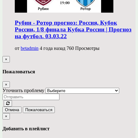
Рубин - Ротор прогноз: Россия, Кубок
России, 1/8 финала Кубка России | Прогноз
на футбол. 03.03.22
от
betadmin
4 года назад
760 Просмотры
×
Пожаловаться
×
Уточнить проблему
Отмена
Пожаловаться
×
Добавить в плейлист