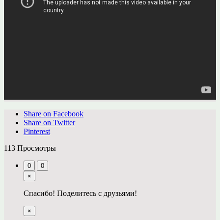
Share on Facebook
Share on Twitter
Pinterest
113 Просмотры
0
0
×
Спасибо! Поделитесь с друзьями!
×