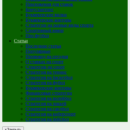
Приложения для ставок
Бонусхантинг
Букмекерские вилки
Букмекерские конторы
Стратегии на разные виды спорта
Спортивный юмор
Про футбол
Статьи
Последние статьи
Популярные
Промокод на сегодня
О ставках на спорт
Стратегии на спорт
Стратегия на теннис
Стратегия на баскетбол
Стратегия на фубол
Букмекерские конторы
Финансовые стратегии
Стратегия на волейбол
Стратегия на хоккей
Стратегия на гандбол
Стратегия на киберспорт
Стратегия на бейсбол
×
Закрыть