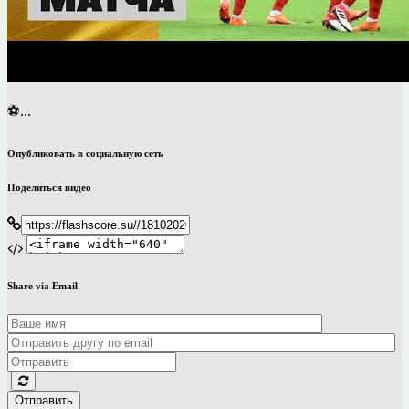
⚽️...
Опубликовать в социальную сеть
Поделиться видео
Share via Email
Отправить