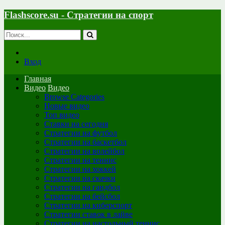
Flashscore.su - Стратегии на спорт
Вход
Главная
Видео
Видео
Browse Categories
Новые видео
Топ видео
Ставки на сегодня
Стратегии на футбол
Стратегии на баскетбол
Стратегии на волейбол
Стратегии на теннис
Стратегии на хоккей
Стратегии на скачки
Стратегии на гандбол
Стратегии на бейсбол
Стратегии на киберспорт
Стратегии ставок в лайве
Стратегии на настольный теннис