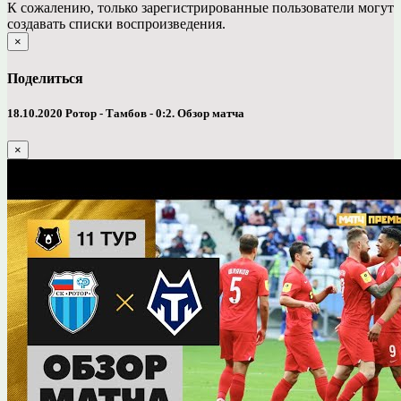
К сожалению, только зарегистрированные пользователи могут
создавать списки воспроизведения.
×
Поделиться
18.10.2020 Ротор - Тамбов - 0:2. Обзор матча
×