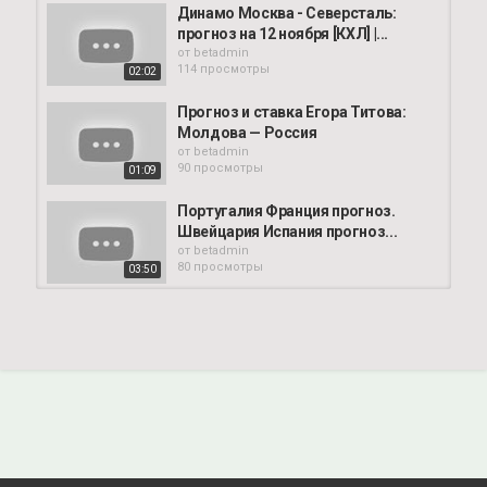
Динамо Москва - Северсталь:
прогноз на 12 ноября [КХЛ] |...
от
betadmin
114 просмотры
02:02
Прогноз и ставка Егора Титова:
Молдова — Россия
от
betadmin
90 просмотры
01:09
Португалия Франция прогноз.
Швейцария Испания прогноз...
от
betadmin
80 просмотры
03:50
Сибирь - Авангард . [Прогноз и
обзор] матч на хоккей 14 ноября...
от
betadmin
02:12
83 просмотры
Швейцария - Испания . [Прогноз и
обзор] матч на футбол 14...
от
betadmin
01:08
114 просмотры