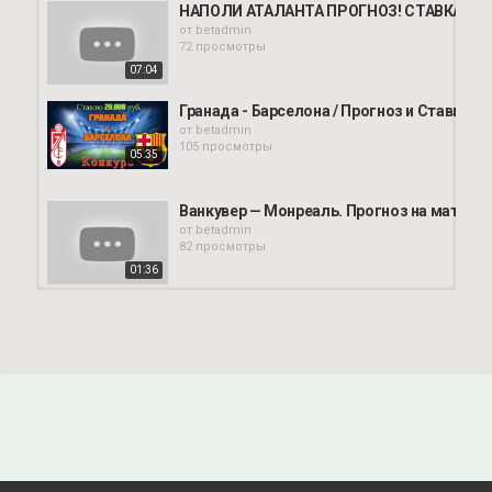
НАПОЛИ АТАЛАНТА ПРОГНОЗ! СТАВКА С КЭФ
от
betadmin
72 просмотры
07:04
Гранада - Барселона / Прогноз и Ставки на
от
betadmin
105 просмотры
05:35
Ванкувер — Монреаль. Прогноз на матч НХЛ
от
betadmin
82 просмотры
01:36
Тоттенхэм – Челси. Прогноз Петросьяна
от
betadmin
91 просмотры
04:41
ВУЛВЕРХЭМПТОН - АРСЕНАЛ/ СТАВКА 150к 
от
betadmin
92 просмотры
05:42