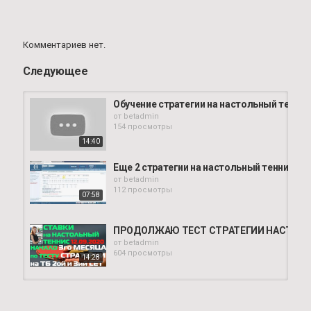
Комментариев нет.
Следующее
Обучение стратегии на настольный теннис
от
betadmin
154 просмотры
14:40
Еще 2 стратегии на настольный теннис
от
betadmin
112 просмотры
07:58
ПРОДОЛЖАЮ ТЕСТ СТРАТЕГИИ НАСТОЛЬН
от
betadmin
604 просмотры
14:28
РАСКРЫВАЮ СЕКРЕТ СТРАТЕГИИ НА НАСТ
от
betadmin