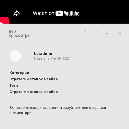
890
просмотры
betadmin
Издатель
May 20, 2023
Категория
Стратегии ставок в лайве
Теги
Стратегия ставок в лайве
Выполните вход
или
зарегистрируйтесь
для отправки
комментария.