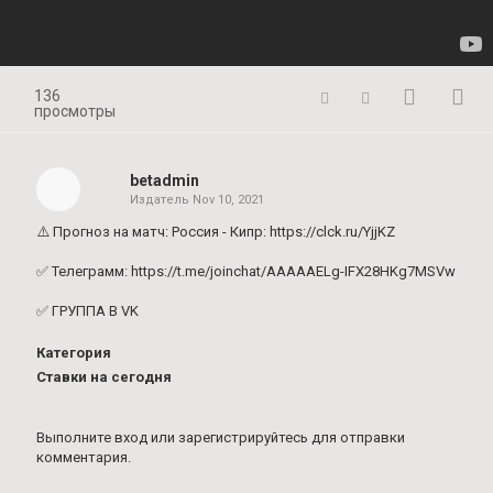
136
просмотры
betadmin
Издатель
Nov 10, 2021
⚠️ Прогноз на матч: Россия - Кипр: https://clck.ru/YjjKZ
✅ Телеграмм: https://t.me/joinchat/AAAAAELg-IFX28HKg7MSVw
✅ ГРУППА В VK
Категория
Ставки на сегодня
Выполните вход
или
зарегистрируйтесь
для отправки
комментария.