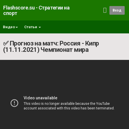
Flashscore.su - Стратегии на
Вход
спорт
Видео
Статьи
✅ Прогноз на матч: Россия - Кипр
(11.11.2021) Чемпионат мира