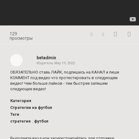
129
просмотры
betadmin
Издатель
May 19, 2022
ОБЯЗАТЕЛЬНО ставь ЛАЙК, подпишись на КАНАЛ и пиши
КОММЕНТ под видео что протестировать в следующем
видео! Чем больше лайков - тем быстрее запишем
следующее видео!
Категория
Стратегии на футбол
Теги
стратегия
,
футбол
Выполните вход
или
зарегистрируйтесь
для отправки