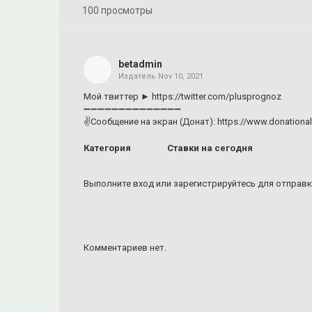
100 просмотры
Share
on
Facebook
betadmin
Издатель
Nov 10, 2021
Share
on
Мой твиттер ► https://twitter.com/plusprognoz
Twitter
➖➖➖➖➖➖➖➖➖➖➖➖➖➖
✌Сообщение на экран (Донат): https://www.donationale
Pinterest
Категория
Ставки на сегодня
Выполните вход
или
зарегистрируйтесь
для отправк
Комментариев нет.