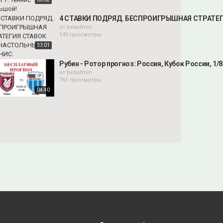
4 СТАВКИ ПОДРЯД. БЕСПРОИГРЫШНАЯ СТРАТЕГ
от
betadmin
145 просмотры
33:01
Рубин - Ротор прогноз: Россия, Кубок России, 1/8
от
betadmin
761 просмотры
04:40