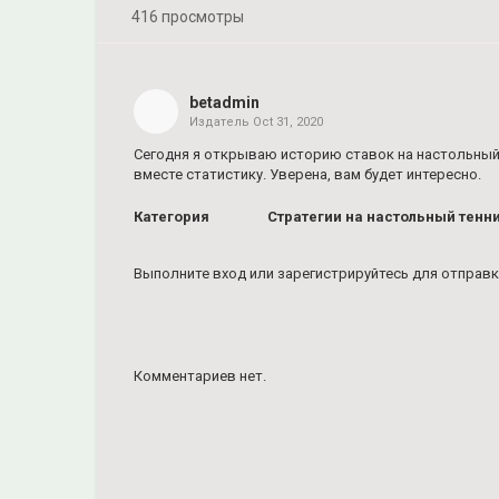
416 просмотры
Share
on
Facebook
betadmin
Издатель
Oct 31, 2020
Share
on
Сегодня я открываю историю ставок на настольный 
Twitter
вместе статистику. Уверена, вам будет интересно.
Категория
Стратегии на настольный тенн
Pinterest
Выполните вход
или
зарегистрируйтесь
для отправк
Комментариев нет.