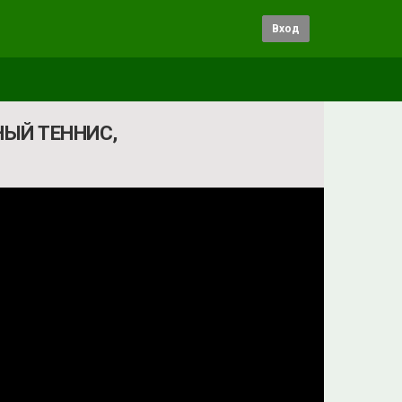
Вход
НЫЙ ТЕННИС,