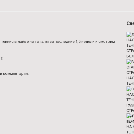
Сл
теннис в лайве на тоталы за последние 1,5 недели и смотрим
ис
и комментария.