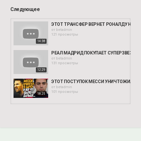
Следующее
ЭТОТ ТРАНСФЕР ВЕРНЕТ РОНАЛДУ НА ТР
от
betadmin
121 просмотры
14:38
РЕАЛ МАДРИД ПОКУПАЕТ СУПЕРЗВЕЗДУ В
от
betadmin
131 просмотры
12:29
ЭТОТ ПОСТУПОК МЕССИ УНИЧТОЖИЛ КАРЬЕ
от
betadmin
101 просмотры
18:25
ЭТОТ ПОСТУПОК РОНАЛДУ ЗАСТАВИЛ ВСЕ
от
betadmin
142 просмотры
18:10
ЭТОТ ХЕТ-ТРИК МЕССИ ПЕРЕПИСАЛ ИСТО