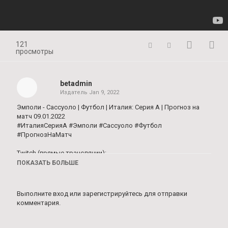
121
просмотры
betadmin
Издатель
Jan 9, 2022
Эмполи - Сассуоло | Футбол | Италия: Серия А | Прогноз на
матч 09.01.2022
#ИталияСерияА #Эмполи #Сассуоло #Футбол
#ПрогнозНаМатч
Twitch (прямые трансляции):
https://www.twitch.tv/zaprognozom
ПОКАЗАТЬ БОЛЬШЕ
YouTube:
https://www.youtube.com/c/ZAPROGNOZOM
Выполните вход
или
зарегистрируйтесь
для отправки
комментария.
TikTok:
https://www.tiktok.com/@zaprognozom08