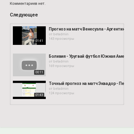
Комментариев нет.
Следующее
Прогноз на матч Венесуэла - Аргентина. 
от
betadmin
143 просмотры
01:41
Боливия - Уругвай футбол Южная Америка:
от
betadmin
169 просмотры
00:11
Точный прогноз на матч Эквадор - Перу и
от
betadmin
124 просмотры
01:43
Парагвай - Чили футбол Южная Америка: Ч
от
betadmin
125 просмотры
00:11