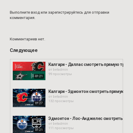
Выполните вход
или
зарегистрируйтесь
для отправки
комментария.
Комментариев нет.
Следующее
Калгари - Даллас смотреть прямую тран
от
betadmin
99 просмотры
01:21
Калгари - Эдмонтон смотреть прямую тр
от
betadmin
132 просмотры
01:27
Эдмонтон - Лос-Анджелес смотреть пря
от
betadmin
111 просмотры
01:21