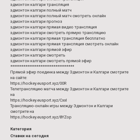
эдмонтон калгари трансляция
эдмонтон калгари полный матч
эдмонтон калгари полный матч смотреть онлайн
эдмонтон калгари прогноз
эдмонтон калгари прямая видео трансляция
эдмонтон калгари смотреть прямую трансляцию
эдмонтон калгари прямая трансляция бесплатно
эдмонтон калгари прямая трансляция смотреть онлайн
эдмонтон калгари прямой эфир
эдмонтон калгари смотреть
эдмонтон калгари смотреть прямой эфир
**********************************
Прямой эфир поединка между Эдмонтон и Калгари смотрите
на сайте:
https://hockey.eusport.xyz/00R
Телетрансляцию матча между Эдмонтон и Калгари смотрите
на
https://hockey.eusport.xyz/CxxI
Трансляцию-онлайн игры между Эдмонтон и Калгари
смотрите на
https://hockey.eusport.xyz/8YZop
Категория
Ставки на сегодня