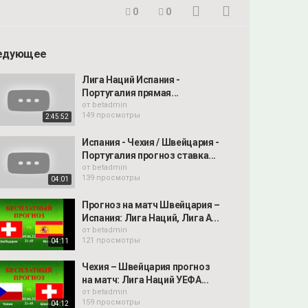
0
0
едующее
Лига Наций Испания -
Португалия прямая...
от
betadmin
149 просмотры
2:45:52
Испания - Чехия / Швейцария -
Португалия прогноз ставка...
от
betadmin
139 просмотры
04:01
Прогноз на матч Швейцария –
Испания: Лига Наций, Лига А...
от
betadmin
121 просмотры
04:11
Чехия – Швейцария прогноз
на матч: Лига Наций УЕФА...
от
betadmin
159 просмотры
04:12