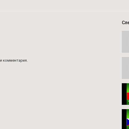
Сл
и комментария.