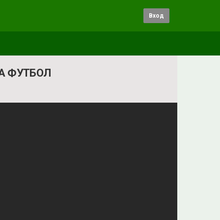
Вход
НА ФУТБОЛ