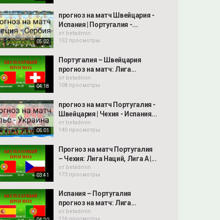
прогноз на матч Швейцария -
Испания | Португалия -...
от
betadmin
152 просмотры
05:02
Португалия – Швейцария
прогноз на матч: Лига...
от
betadmin
108 просмотры
04:18
прогноз на матч Португалия -
Швейцария | Чехия - Испания...
от
betadmin
140 просмотры
05:01
Прогноз на матч Португалия
– Чехия: Лига Наций, Лига А |...
от
betadmin
173 просмотры
03:41
Испания – Португалия
прогноз на матч: Лига...
от
betadmin
116 просмотры
04:20