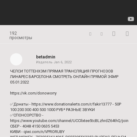
192
просмотры
betadmin
Издатель
Jan 6, 2022
ЧЕЛСИ ТОТТЕНХЭМ ПРЯМАЯ ТРАНСЛЯЦИЯ ПРОГНОЗОВ
ЛИНАРЕС БАРСЕЛОНА СМОТРЕТЬ ОНЛАЙН ПРЯМОЙ ЭФИР
05.01.2022
https://vk.com/donoworry
✅Донаты - https://www.donationalerts.com/r/fakir13777 - 50Р
100 200 300 400 500 1000 РУБ* РАЗНЫЕ ЗВУКИ
✅СПОНСОРСТВО -
https://www.youtube.com/channel/UCCIlxtee5tcBLzhrdZ64thQ/join
СБЕР - 4048 4150 0635 5453
КИВИ - qiwi.com/n/VPRORUBY