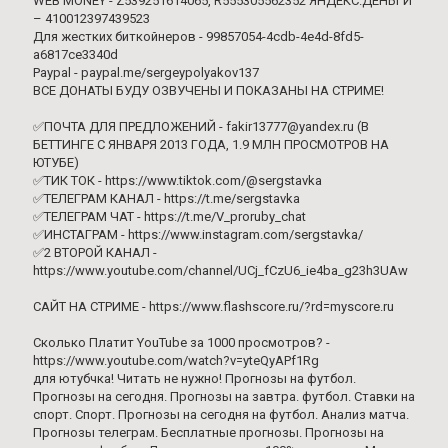
WEB MONEY - Z539251614065, R555305562352 ЯНДЕКС.ДЕНЬГИ
– 410012397439523
Для жестких биткойнеров - 99857054-4cdb-4e4d-8fd5-
a6817ce3340d
Paypal - paypal.me/sergeypolyakov137
ВСЕ ДОНАТЫ БУДУ ОЗВУЧЕНЫ И ПОКАЗАНЫ НА СТРИМЕ!
✅ПОЧТА ДЛЯ ПРЕДЛОЖЕНИЙ - fakir13777@yandex.ru (В
БЕТТИНГЕ С ЯНВАРЯ 2013 ГОДА, 1.9 МЛН ПРОСМОТРОВ НА
ЮТУБЕ)
✅ТИК ТОК - https://www.tiktok.com/@sergstavka
✅ТЕЛЕГРАМ КАНАЛ - https://t.me/sergstavka
✅ТЕЛЕГРАМ ЧАТ - https://t.me/V_proruby_chat
✅ИНСТАГРАМ - https://www.instagram.com/sergstavka/
✅2 ВТОРОЙ КАНАЛ -
https://www.youtube.com/channel/UCj_fCzU6_ie4ba_g23h3UAw
САЙТ НА СТРИМЕ - https://www.flashscore.ru/?rd=myscore.ru
Сколько Платит YouTube за 1000 просмотров? -
https://www.youtube.com/watch?v=yteQyAPf1Rg
для ютубчка! Читать не нужно! Прогнозы на футбол.
Прогнозы на сегодня. Прогнозы на завтра. футбол. Ставки на
спорт. Спорт. Прогнозы на сегодня на футбол. Анализ матча.
Прогнозы телеграм. Бесплатные прогнозы. Прогнозы на