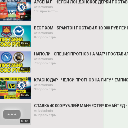
АРСЕНАЛ - ЧЕЛСИ ЛОНДОНСКОЕ ДЕРБИ ПОСТАВ
от
betadmin
106 просмотры
03:23
ВЕСТ ХЭМ - БРАЙТОН ПОСТАВИЛ 10.000 РУБЛЕЙ
от
betadmin
87 просмотры
02:47
НАПОЛИ - СПЕЦИЯ ПРОГНОЗ НА МАТЧ ПОСТАВИЛ
от
betadmin
73 просмотры
02:19
КРАСНОДАР - ЧЕЛСИ ПРОГНОЗ НА ЛИГУ ЧЕМПИО
от
betadmin
98 просмотры
02:36
СТАВКА 40 000 РУБЛЕЙ! МАНЧЕСТЕР ЮНАЙТЕД -
от
betadmin
87 просмотры
09:05