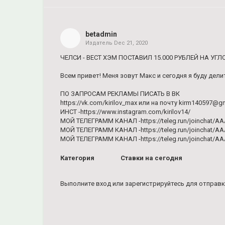
Share
on
Facebook
betadmin
Издатель
Dec 21, 2020
Share
on
ЧЕЛСИ - ВЕСТ ХЭМ ПОСТАВИЛ 15.000 РУБЛЕЙ НА УГ
Twitter
Всем привет! Меня зовут Макс и сегодня я буду дел
Pinterest
ПО ЗАПРОСАМ РЕКЛАМЫ ПИСАТЬ В ВК
https://vk.com/kirilov_max или на почту kirm140597@g
ИНСТ -https://www.instagram.com/kirilov14/
МОЙ ТЕЛЕГРАММ КАНАЛ -https://teleg.run/joinchat/
МОЙ ТЕЛЕГРАММ КАНАЛ -https://teleg.run/joinchat/
МОЙ ТЕЛЕГРАММ КАНАЛ -https://teleg.run/joinchat/
Категория
Ставки на сегодня
Выполните вход
или
зарегистрируйтесь
для отправк