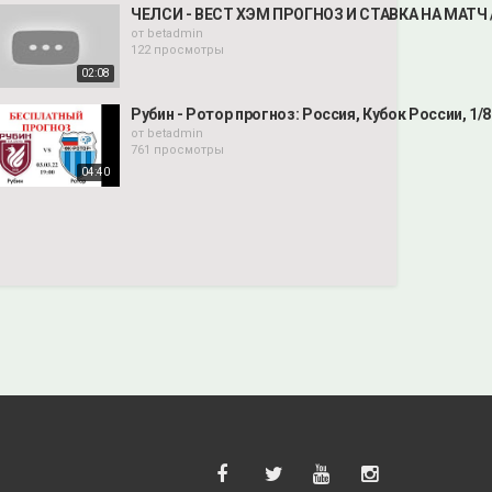
ЧЕЛСИ - ВЕСТ ХЭМ ПРОГНОЗ И СТАВКА НА МАТЧ /
от
betadmin
122 просмотры
02:08
Рубин - Ротор прогноз: Россия, Кубок России, 1/8
от
betadmin
761 просмотры
04:40