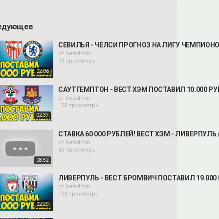
едующее
СЕВИЛЬЯ - ЧЕЛСИ ПРОГНОЗ НА ЛИГУ ЧЕМПИОНО
от
betadmin
99 просмотры
02:06
САУТГЕМПТОН - ВЕСТ ХЭМ ПОСТАВИЛ 10.000 Р
от
betadmin
120 просмотры
02:37
СТАВКА 60 000 РУБЛЕЙ! ВЕСТ ХЭМ - ЛИВЕРПУЛЬ
от
betadmin
86 просмотры
08:52
ЛИВЕРПУЛЬ - ВЕСТ БРОМВИЧ ПОСТАВИЛ 19.000
от
betadmin
103 просмотры
02:29