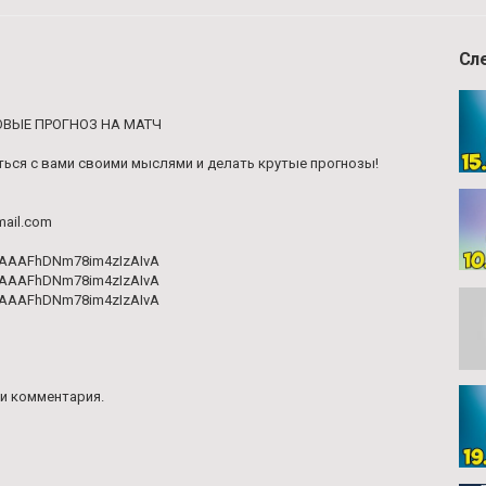
Сл
ЛОВЫЕ ПРОГНОЗ НА МАТЧ
иться с вами своими мыслями и делать крутые прогнозы!
mail.com
AAAAAFhDNm78im4zIzAIvA
AAAAAFhDNm78im4zIzAIvA
AAAAAFhDNm78im4zIzAIvA
и комментария.