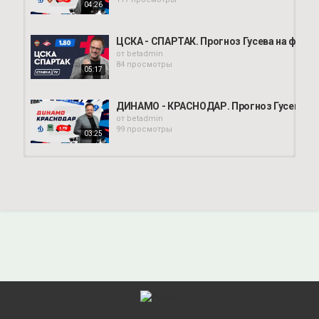
04:26
ЦСКА - СПАРТАК. Прогноз Гусева на футбо
от
betadmin
84 просмотры
05:17
ДИНАМО - КРАСНОДАР. Прогноз Гусева
от
betadmin
99 просмотры
03:25
ДИНАМО - СОЧИ. Прогноз Гусева
от
betadmin
110 просмотры
06:07
ВОЛЬФСБЕРГ - ЦСКА. Прогноз Гусева на ф
от
betadmin
75 просмотры
03:36
УРАЛ - ДИНАМО. Прогноз Гусева
от
betadmin