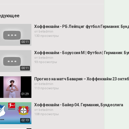
едующее
Хоффенхайм - РБ Лейпциг футбол Германия: Бунд
от
betadmin
130 просмотры
00:11
Хоффенхайм - Боруссия М | Футбол | Германия: Бу
от
betadmin
93 просмотры
00:11
Прогноз на матч Бавария – Хоффенхайм 23 октяб
от
betadmin
113 просмотры
01:29
Хоффенхайм - Байер 04. Германия, Бундеслига
от
betadmin
108 просмотры
02:13