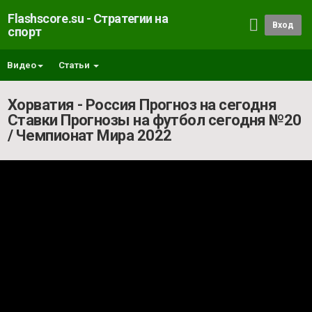
Flashscore.su - Стратегии на
Вход
спорт
Видео
Статьи
Хорватия - Россия Прогноз на сегодня
Ставки Прогнозы на футбол сегодня №20
/ Чемпионат Мира 2022