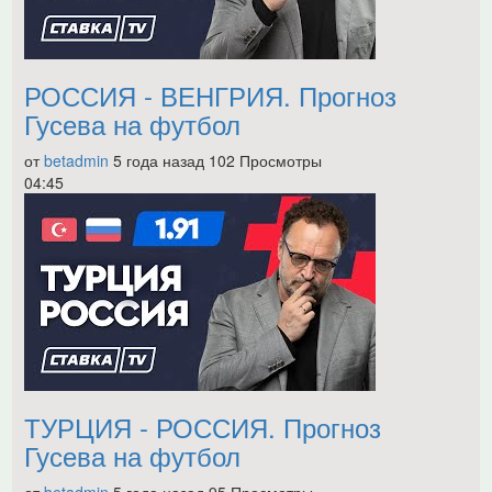
РОССИЯ - ВЕНГРИЯ. Прогноз
Гусева на футбол
от
betadmin
5 года назад
102 Просмотры
04:45
ТУРЦИЯ - РОССИЯ. Прогноз
Гусева на футбол