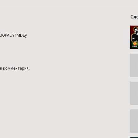
Сл
HjQOPAUY1MDEy
и комментария.