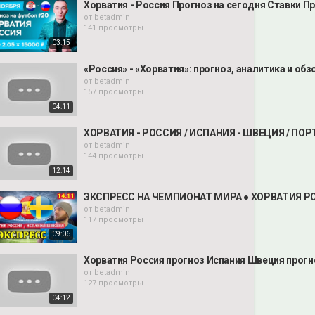
Хорватия - Россия Прогноз на сегодня Ставки П
от
betadmin
141 просмотры
03:15
«Россия» - «Хорватия»: прогноз, аналитика и обзо
от
betadmin
157 просмотры
04:11
ХОРВАТИЯ - РОССИЯ / ИСПАНИЯ - ШВЕЦИЯ / ПО
от
betadmin
144 просмотры
12:14
ЭКСПРЕСС НА ЧЕМПИОНАТ МИРА ● ХОРВАТИЯ Р
от
betadmin
117 просмотры
09:06
Хорватия Россия прогноз Испания Швеция прогн
от
betadmin
127 просмотры
04:12