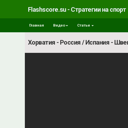
Flashscore.su - Стратегии на спорт
Главная
Видео
Статьи
Хорватия - Россия / Испания - Шве