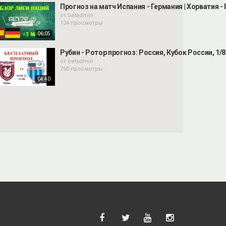
Прогноз на матч Испания - Германия | Хорватия -
от
betadmin
134 просмотры
06:05
Рубин - Ротор прогноз: Россия, Кубок России, 1/8
от
betadmin
760 просмотры
04:40