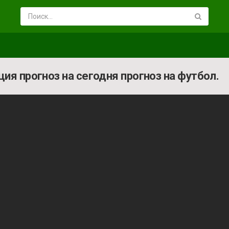
ция прогноз на сегодня прогноз на футбол.