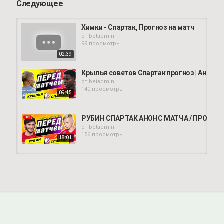
Следующее
Химки - Спартак, Прогноз на матч
от
betadmin
99 просмотры
02:39
Крылья советов Спартак прогноз | Анонс 
от
betadmin
140 просмотры
09:45
РУБИН СПАРТАК АНОНС МАТЧА / ПРОГНОЗ
от
betadmin
156 просмотры
18:01
Спартак - Ахмат прогноз на матч | Анонс 1
от
betadmin
119 просмотры
02:55
Анонс матча Спартак - Динамо | Прогноз н
от
betadmin