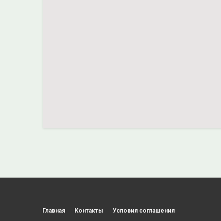
Главная
Контакты
Условия соглашения