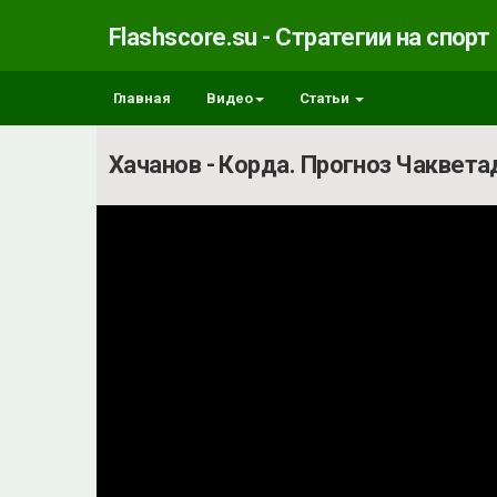
Flashscore.su - Стратегии на спорт
Главная
Видео
Статьи
Хачанов - Корда. Прогноз Чаквета