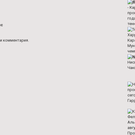
ис
и комментария.