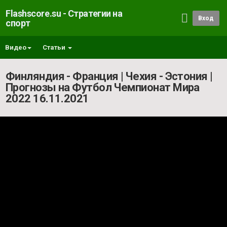
Flashscore.su - Стратегии на
Вход
спорт
Видео
Статьи
Финляндия - Франция | Чехия - Эстония |
Прогнозы на Футбол Чемпионат Мира
2022 16.11.2021