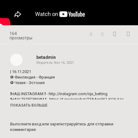
164
просмотры
betadmin
Издатель
Nov 16, 2021
| 16.11.2021
⚽ Финляндия - Франция
⚽ Чехия - Эстония
❗НАШ INSTAGRAM ❗️ -
http://instagram.com/iqx_betting
❗НАШ ТЕЛЕГРАММ ❗️ - https://t.me/joinchat/T5AAm9X1-KI16JUg
http://iqxbetting.ru
- ПРОМОКОД iqxpro
ПОКАЗАТЬ БОЛЬШЕ
⚽Финляндия - Франция прогноз на 16 ноября 2021
ПРЕВЬЮ К МАТЧУ
Выполните вход
или
зарегистрируйтесь
для отправки
Прогноз на Финляндия - Франция. В этом поединке
комментария.
заключительного тура тура отборочного этапа на катарский