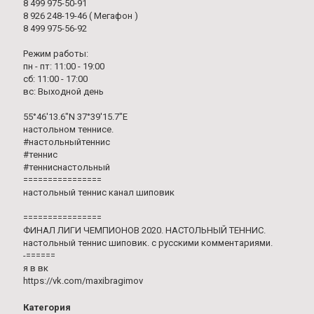
8 499 975-50-91
8 926 248-19-46 ( Мегафон )
8 499 975-56-92
Режим работы:
пн - пт: 11:00 - 19:00
сб: 11:00 - 17:00
вс: Выходной день
55°46'13.6"N 37°39'15.7"E
настольном теннисе.
#настольныйтеннис
#теннис
#тенниснастольный
================
настольный теннис канал шиповик
================
ФИНАЛ ЛИГИ ЧЕМПИОНОВ 2020. НАСТОЛЬНЫЙ ТЕННИС.
настольный теннис шиповик. с русскими комментариями.
-======
я в вк
https://vk.com/maxibragimov
Категория