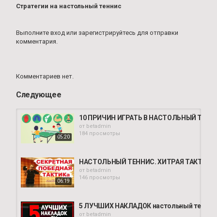
Стратегии на настольный теннис
Выполните вход
или
зарегистрируйтесь
для отправки
комментария.
Комментариев нет.
Следующее
10 ПРИЧИН ИГРАТЬ В НАСТОЛЬНЫЙ ТЕННИС.
от
betadmin
184 просмотры
05:20
НАСТОЛЬНЫЙ ТЕННИС. ХИТРАЯ ТАКТИКА Л
от
betadmin
146 просмотры
06:19
5 ЛУЧШИХ НАКЛАДОК настольный теннис(F
от
betadmin