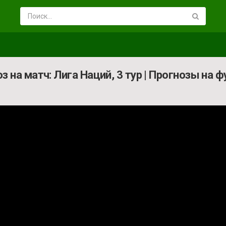
 на матч: Лига Наций, 3 тур | Прогнозы на ф