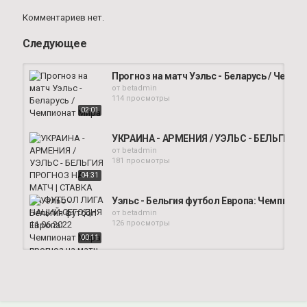
Комментариев нет.
Следующее
Прогноз на матч Уэльс - Беларусь / Чемпи
от
betadmin
114 просмотры
02:01
УКРАИНА - АРМЕНИЯ / УЭЛЬС - БЕЛЬГИЯ П
от
betadmin
181 просмотры
04:31
Уэльс - Бельгия футбол Европа: Чемпионат
от
betadmin
126 просмотры
00:11
Прогноз на матч квалификации на чемпион
от
betadmin
128 просмотры
00:21