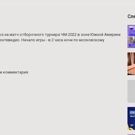
Сл
оз на матч отборочного турнира ЧМ-2022 в зоне Южной Америки
онтевидео. Начало игры - в 2 часа ночи по московскому
и комментария.