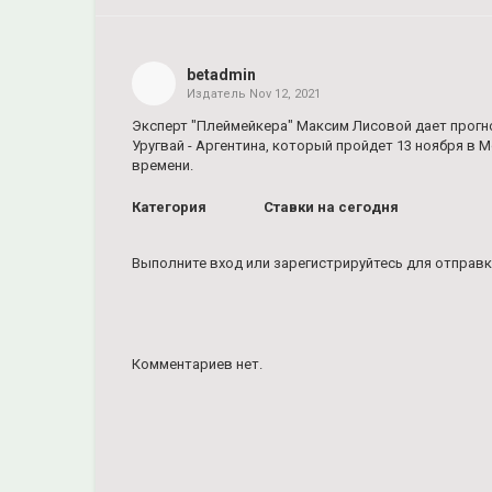
Share
on
Facebook
betadmin
Издатель
Nov 12, 2021
Share
on
Эксперт "Плеймейкера" Максим Лисовой дает прогн
Twitter
Уругвай - Аргентина, который пройдет 13 ноября в М
времени.
Pinterest
Категория
Ставки на сегодня
Выполните вход
или
зарегистрируйтесь
для отправк
Комментариев нет.