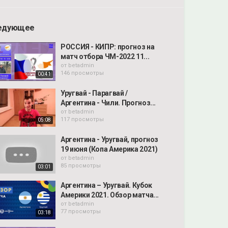
едующее
РОССИЯ - КИПР: прогноз на
матч отбора ЧМ-2022 11...
от
betadmin
146 просмотры
00:41
Уругвай - Парагвай /
Аргентина - Чили. Прогноз...
от
betadmin
117 просмотры
05:08
Аргентина - Уругвай, прогноз
19 июня (Копа Америка 2021)
от
betadmin
85 просмотры
03:01
Аргентина – Уругвай. Кубок
Америки 2021. Обзор матча...
от
betadmin
77 просмотры
03:18