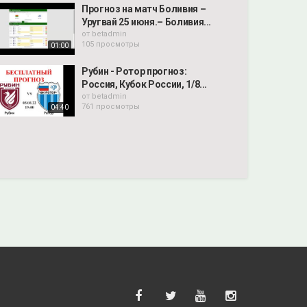
Прогноз на матч Боливия –
Уругвай 25 июня.– Боливия...
от
betadmin
105 просмотры
01:00
Рубин - Ротор прогноз:
Россия, Кубок России, 1/8...
от
betadmin
761 просмотры
04:40