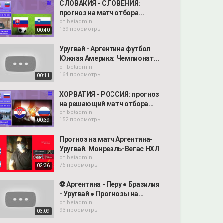
СЛОВАКИЯ - СЛОВЕНИЯ:
прогноз на матч отбора...
от
betadmin
139 просмотры
00:40
Уругвай - Аргентина футбол
Южная Америка: Чемпионат...
от
betadmin
164 просмотры
00:11
ХОРВАТИЯ - РОССИЯ: прогноз
на решающий матч отбора...
от
betadmin
152 просмотры
00:39
Прогноз на матч Аргентина-
Уругвай. Монреаль-Вегас НХЛ
от
betadmin
76 просмотры
02:36
⚽️ Аргентина - Перу ● Бразилия
- Уругвай ● Прогнозы на...
от
betadmin
93 просмотры
03:09