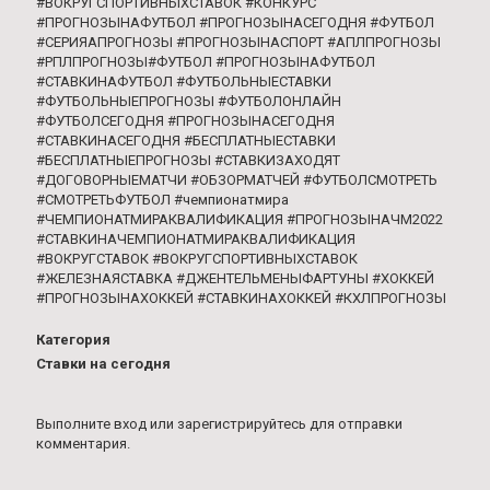
#ВОКРУГСПОРТИВНЫХСТАВОК #КОНКУРС
#ПРОГНОЗЫНАФУТБОЛ #ПРОГНОЗЫНАСЕГОДНЯ #ФУТБОЛ
#СЕРИЯАПРОГНОЗЫ #ПРОГНОЗЫНАСПОРТ #АПЛПРОГНОЗЫ
#РПЛПРОГНОЗЫ#ФУТБОЛ #ПРОГНОЗЫНАФУТБОЛ
#СТАВКИНАФУТБОЛ #ФУТБОЛЬНЫЕСТАВКИ
#ФУТБОЛЬНЫЕПРОГНОЗЫ #ФУТБОЛОНЛАЙН
#ФУТБОЛСЕГОДНЯ #ПРОГНОЗЫНАСЕГОДНЯ
#СТАВКИНАСЕГОДНЯ #БЕСПЛАТНЫЕСТАВКИ
#БЕСПЛАТНЫЕПРОГНОЗЫ #СТАВКИЗАХОДЯТ
#ДОГОВОРНЫЕМАТЧИ #ОБЗОРМАТЧЕЙ #ФУТБОЛСМОТРЕТЬ
#СМОТРЕТЬФУТБОЛ #чемпионатмира
#ЧЕМПИОНАТМИРАКВАЛИФИКАЦИЯ #ПРОГНОЗЫНАЧМ2022
#СТАВКИНАЧЕМПИОНАТМИРАКВАЛИФИКАЦИЯ
#ВОКРУГСТАВОК #ВОКРУГСПОРТИВНЫХСТАВОК
#ЖЕЛЕЗНАЯСТАВКА #ДЖЕНТЕЛЬМЕНЫФАРТУНЫ #ХОККЕЙ
#ПРОГНОЗЫНАХОККЕЙ #СТАВКИНАХОККЕЙ #КХЛПРОГНОЗЫ
Категория
Ставки на сегодня
Выполните вход
или
зарегистрируйтесь
для отправки
комментария.