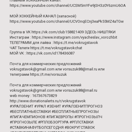
Главный ХОККЕЙНЫЙ канал:
https://www.youtube.com/channel/UCSM5mYFe9jSH3z0Y6zmU6OA
МОЙ ХОККЕЙНЫЙ КАНАЛ (запасной)
https://www.youtube.com/channel/UCVOnqECnj3eaPk55MZ4aTGw
Группа в VK https://vk.com/club158821409 ЗДЕСЬ НИШТЯКИ
Инстаграм : https://www.instagram.com/vyacheslav_vorozhbit
ТЕЛЕГРАММ для лайва : https://t.me/vokrugstavok
ЧАТ Телеги https://t.me/vokrugstavokchat
МОЙ VK : https://vk.com/id178436087
Почта для коммерческих предложений
vokrugstavok@gmail.com или vorsuzuk88@mail.ru или
телеграмм https://t.me/vorsuzuk
Почта для коммерческих предложений
vokrugstavok@gmail.com или vorsuzuk88@mail.ru
web money : 167367673829
http://www.donationalerts.ru/r/vokrugstavok
#УРАЛЗЕНИТ #УРАЛ #ЗЕНИТ #УРАЛЗЕНИТПРОГНОЗ
#БЕСПЛАТНЫЕСТАВКИ #БЕСПЛАТНЫЕПРОГНОЗЫ
#ЛИГАЧЕМПИОНОВ #ЛИГАЕВРОПЫ #ПРОГНОЗЫЛЧ
#ПРОГНОЗЫЛЕ #РПЛОБЗОРТУРА #РПЛСТАВКИ
#СТАВКИНАФУТБОЛСЕГОДНЯ #ВОКРУГСТАВОК