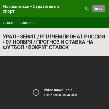
Flashscore.su - Стратегии на
Вход
спорт
Видео
Статьи
УРАЛ - ЗЕНИТ / РПЛ ЧЕМПИОНАТ РОССИИ
/ 07 НОЯБРЯ / ПРОГНОЗ И СТАВКА НА
ФУТБОЛ / ВОКРУГ СТАВОК