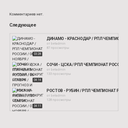
Комментариев нет.
Следующее
ДИНАМО - КРАСНОДАР / РПЛ ЧЕМПИОНАТ Р
от
betadmin
87 просмотры
03:28
СОЧИ - ЦСКА / РПЛ ЧЕМПИОНАТ РОССИИ /
от
betadmin
133 просмотры
04:14
РОСТОВ - РУБИН / РПЛ ЧЕМПИОНАТ РОССИ
от
betadmin
128 просмотры
04:11
Урал - Зенит прогноз и ставка на футбол 
от
betadmin
86 просмотры