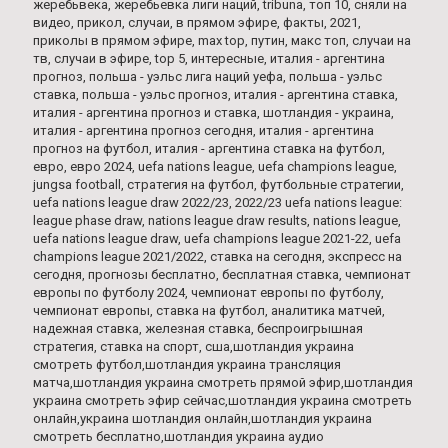
жеребьвека, жеребьевка лиги наций, tribuna, топ 10, сняли на
видео, прикол, случаи, в прямом эфире, факты, 2021,
приколы в прямом эфире, max top, путин, макс топ, случаи на
тв, случаи в эфире, top 5, интересные, италия - аргентина
прогноз, польша - уэльс лига наций уефа, польша - уэльс
ставка, польша - уэльс прогноз, италия - аргентина ставка,
италия - аргентина прогноз и ставка, шотландия - украина,
италия - аргентина прогноз сегодня, италия - аргентина
прогноз на футбол, италия - аргентина ставка на футбол,
евро, евро 2024, uefa nations league, uefa champions league,
jungsa football, стратегия на футбол, футбольные стратегии,
uefa nations league draw 2022/23, 2022/23 uefa nations league:
league phase draw, nations league draw results, nations league,
uefa nations league draw, uefa champions league 2021-22, uefa
champions league 2021/2022, ставка на сегодня, экспресс на
сегодня, прогнозы бесплатно, бесплатная ставка, чемпионат
европы по футболу 2024, чемпионат европы по футболу,
чемпионат европы, ставка на футбол, аналитика матчей,
надежная ставка, железная ставка, беспроигрышная
стратегия, ставка на спорт, сша,шотландия украина
смотреть футбол,шотландия украина трансляция
матча,шотландия украина смотреть прямой эфир,шотландия
украина смотреть эфир сейчас,шотландия украина смотреть
онлайн,украина шотландия онлайн,шотландия украина
смотреть бесплатно,шотландия украина аудио