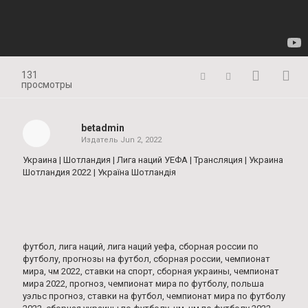
131
просмотры
betadmin
Издатель
Jun 2, 2022
Украина | Шотландия | Лига наций УЕФА | Трансляция | Украина
Шотландия 2022 | Україна Шотландія
футбол, лига наций, лига наций уефа, сборная россии по
футболу, прогнозы на футбол, сборная россии, чемпионат
мира, чм 2022, ставки на спорт, сборная украины, чемпионат
мира 2022, прогноз, чемпионат мира по футболу, польша
уэльс прогноз, ставки на футбол, чемпионат мира по футболу