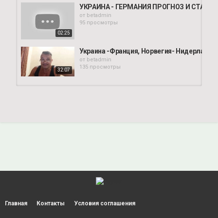
УКРАИНА - ГЕРМАНИЯ ПРОГНОЗ И СТАВКА
от
betadmin
95 просмотры
02:25
Украина -Франция, Норвегия- Нидерланд
от
betadmin
135 просмотры
32:07
ШОТЛАНДИЯ - УКРАИНА ПРОГНОЗ | ЧМ 202
от
betadmin
110 просмотры
01:35
Шотландия - Украина, Прогноз на матч
от
betadmin
115 просмотры
02:57
Испания - Украина прогноз. Іспанія - Укра
от
betadmin
93 просмотры
02:50
Главная
Контакты
Условия соглашения