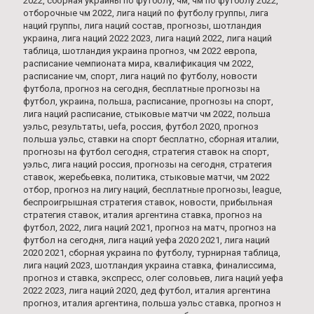
2022, сборная украины по футболу, чм, чм по футболу 2022,
отборочные чм 2022, лига наций по футболу группы, лига
наций группы, лига наций состав, прогнозы, шотландия
украина, лига наций 2022 2023, лига наций 2022, лига наций
таблица, шотландия украина прогноз, чм 2022 европа,
расписание чемпионата мира, квалификация чм 2022,
расписание чм, спорт, лига наций по футболу, новости
футбола, прогноз на сегодня, бесплатные прогнозы на
футбол, украина, польша, расписание, прогнозы на спорт,
лига наций расписание, стыковые матчи чм 2022, польша
уэльс, результаты, uefa, россия, футбол 2020, прогноз
польша уэльс, ставки на спорт бесплатно, сборная италии,
прогнозы на футбол сегодня, стратегия ставок на спорт,
уэльс, лига наций россия, прогнозы на сегодня, стратегия
ставок, жеребьевка, политика, стыковые матчи, чм 2022
отбор, прогноз на лигу наций, бесплатные прогнозы, league,
беспроигрышная стратегия ставок, новости, прибыльная
стратегия ставок, италия аргентина ставка, прогноз на
футбол, 2022, лига наций 2021, прогноз на матч, прогноз на
футбол на сегодня, лига наций уефа 2020 2021, лига наций
2020 2021, сборная украина по футболу, турнирная таблица,
лига наций 2023, шотландия украина ставка, финалиссима,
прогноз и ставка, экспресс, олег соловьев, лига наций уефа
2022 2023, лига наций 2020, дед футбол, италия аргентина
прогноз, италия аргентина, польша уэльс ставка, прогноз н