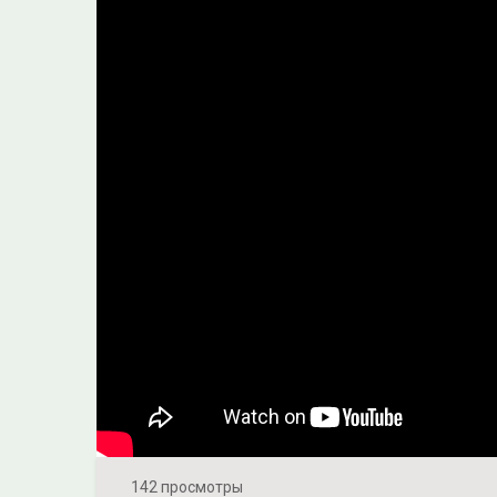
142 просмотры