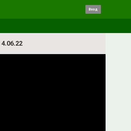
Вход
14.06.22