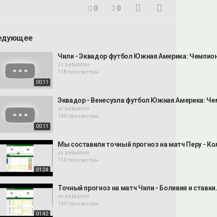
0
0
едующее
Чили - Эквадор футбол Южная Америка: Чемпиона
от
betadmin
118 просмотры
00:11
Эквадор - Венесуэла футбол Южная Америка: Чем
от
betadmin
150 просмотры
00:11
Мы составили точный прогноз на матч Перу - Кол
от
betadmin
114 просмотры
01:24
Точный прогноз на матч Чили - Боливия и ставк
от
betadmin
143 просмотры
01:42