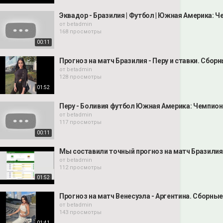
Эквадор - Бразилия | Футбол | Южная Америка: Ч
от
betadmin
168 просмотры
00:11
Прогноз на матч Бразилия - Перу и ставки. Сбо
от
betadmin
128 просмотры
01:52
Перу - Боливия футбол Южная Америка: Чемпиона
от
betadmin
117 просмотры
00:11
Мы составили точный прогноз на матч Бразилия 
от
betadmin
112 просмотры
01:52
Прогноз на матч Венесуэла - Аргентина. Сборны
от
betadmin
143 просмотры
01:41