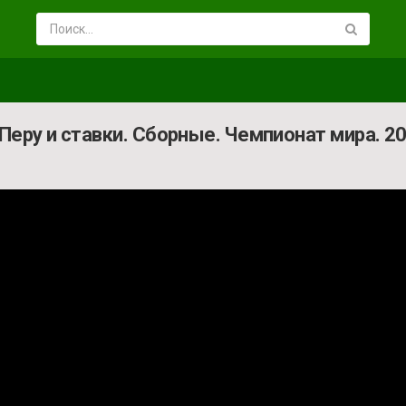
 Перу и ставки. Сборные. Чемпионат мира. 