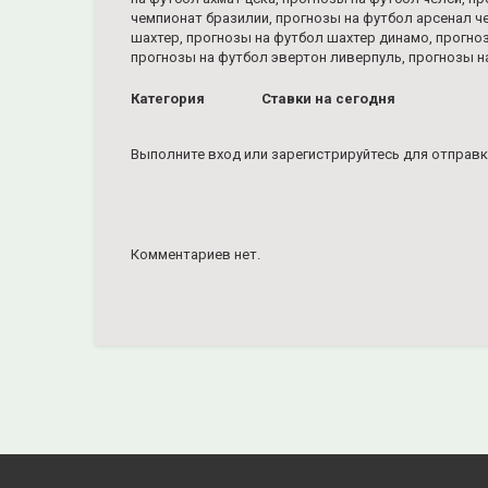
чемпионат бразилии, прогнозы на футбол арсенал че
шахтер, прогнозы на футбол шахтер динамо, прогноз
прогнозы на футбол эвертон ливерпуль, прогнозы н
Категория
Ставки на сегодня
Выполните вход
или
зарегистрируйтесь
для отправк
Комментариев нет.