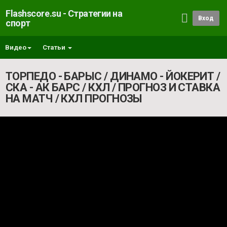
Flashscore.su - Стратегии на
Вход
спорт
Видео
Статьи
ТОРПЕДО - БАРЫС / ДИНАМО - ЙОКЕРИТ /
СКА - АК БАРС / КХЛ / ПРОГНОЗ И СТАВКА
НА МАТЧ / КХЛ ПРОГНОЗЫ