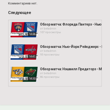
Комментариев нет.
Следующее
Обзор матча: Флорида Пантерз - Нью-Йорк
от
betadmin
107 просмотры
14:06
Обзор матча: Нью-Йорк Рейнджерс - Вашин
от
betadmin
93 просмотры
14:47
Обзор матча: Нэшвилл Предаторз - Миннес
от
betadmin
86 просмотры
14:10
Обзор матча: Нью-Йорк Рейнджерс - Сиэтл 
от
betadmin
108 просмотры
12:36