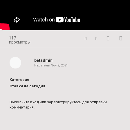
117
просмотры
betadmin
Издатель
Nov 9, 2021
Категория
Ставки на сегодня
Выполните вход
или
зарегистрируйтесь
для отправки
комментария.