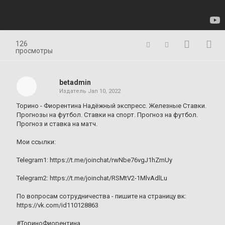
126
просмотры
betadmin
Издатель
Jan 10, 2022
Торино - Фиорентина Надёжный экспресс. Железные Ставки.
Прогнозы на футбол. Ставки на спорт. Прогноз на футбол.
Прогноз и ставка на матч.
Мои ссылки:
Telegram1: https://t.me/joinchat/rwNbe76vgJ1hZmUy
Telegram2: https://t.me/joinchat/RSMtV2-1MlvAdlLu
По вопросам сотрудничества - пишите на страницу вк:
https://vk.com/id110128863
#ТориноФиорентина