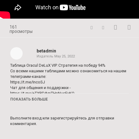
161
просмотры
betadmin
Издатель
May 25, 2022
Таблица Oracul DeLuX VIP. Стратегия на победу 94%
Со всеми нашими таблицами можно ознакомиться на нашем
телеграмм-канале:
https://t.me/IncoSJ
Чат для общения и поддержки -
https://t.me/+TXRDAmTHnNusEyKQ
Также у нас есть закрытый раздел в котором собраны все
ПОКАЗАТЬ БОЛЬШЕ
наши таблицы и архивы.
Категория
Выполните вход
или
зарегистрируйтесь
для отправки
Стратегии на футбол
комментария.
Теги
футбол
,
парсер коэффициентов
,
ставки на спорт
,