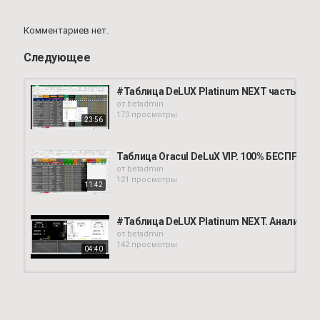
расчет голов
,
валуйные ставки
Комментариев нет.
Следующее
#Таблица DeLUX Platinum NEXT часть 2
от
betadmin
173 просмотры
23:56
Таблица Oracul DeLuX VIP. 100% БЕСПР
от
betadmin
121 просмотры
11:42
#Таблица DeLUX Platinum NEXT. Анализато
от
betadmin
142 просмотры
04:40
Таблица Prorok DeLuX VIP. Wales-Switzerla
от
betadmin
141 просмотры
05:30