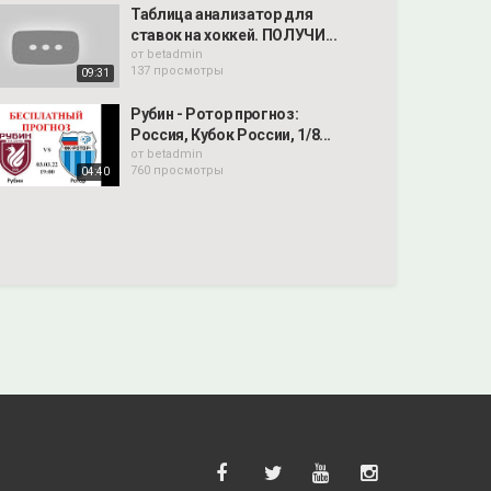
Таблица анализатор для
ставок на хоккей. ПОЛУЧИ...
от
betadmin
137 просмотры
09:31
Рубин - Ротор прогноз:
Россия, Кубок России, 1/8...
от
betadmin
760 просмотры
04:40