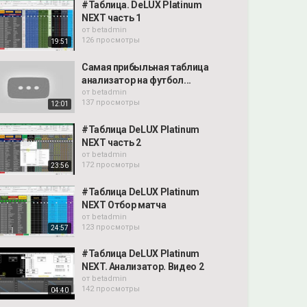
#Таблица. DeLUX Platinum
NEXT часть 1
от
betadmin
126 просмотры
19:51
Самая прибыльная таблица
анализатор на футбол...
от
betadmin
137 просмотры
12:01
#Таблица DeLUX Platinum
NEXT часть 2
от
betadmin
172 просмотры
23:56
#Таблица DeLUX Platinum
NEXT Отбор матча
от
betadmin
123 просмотры
24:57
#Таблица DeLUX Platinum
NEXT. Анализатор. Видео 2
от
betadmin
142 просмотры
04:40