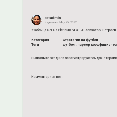
Share
on
Facebook
betadmin
Издатель
May 25, 2022
Share
on
#Таблица DeLUX Platinum NEXT. Анализатор. Встроен
Twitter
Категория
Стратегии на футбол
Теги
футбол
,
парсер коэффициенто
Pinterest
Выполните вход
или
зарегистрируйтесь
для отправк
Комментариев нет.