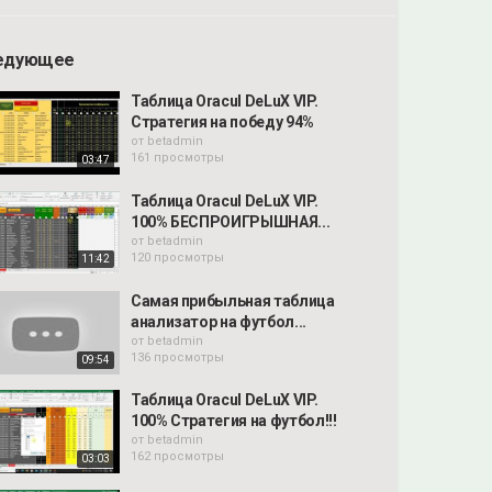
едующее
Таблица Oracul DeLuX VIP.
Стратегия на победу 94%
от
betadmin
161 просмотры
03:47
Таблица Oracul DeLuX VIP.
100% БЕСПРОИГРЫШНАЯ...
от
betadmin
120 просмотры
11:42
Самая прибыльная таблица
анализатор на футбол...
от
betadmin
136 просмотры
09:54
Таблица Oracul DeLuX VIP.
100% Стратегия на футбол!!!
от
betadmin
162 просмотры
03:03