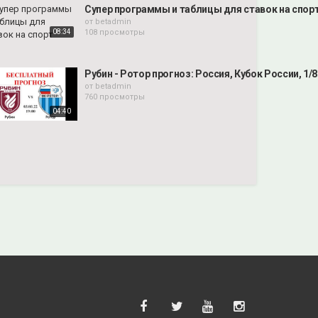
Супер программы и таблицы для ставок на спор
от
betadmin
08:34
108 просмотры
Рубин - Ротор прогноз: Россия, Кубок России, 1/8
от
betadmin
760 просмотры
04:40