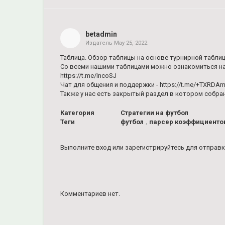
Share
on
Facebook
betadmin
Издатель
May 25, 2022
Share
on
Таблица. Обзор таблицы на основе турнирной таблиц
Twitter
Со всеми нашими таблицами можно ознакомиться на
https://t.me/IncoSJ
Чат для общения и поддержки - https://t.me/+TXRD
Pinterest
Также у нас есть закрытый раздел в котором собра
Категория
Стратегии на футбол
Теги
футбол
,
парсер коэффициенто
Выполните вход
или
зарегистрируйтесь
для отправк
Комментариев нет.