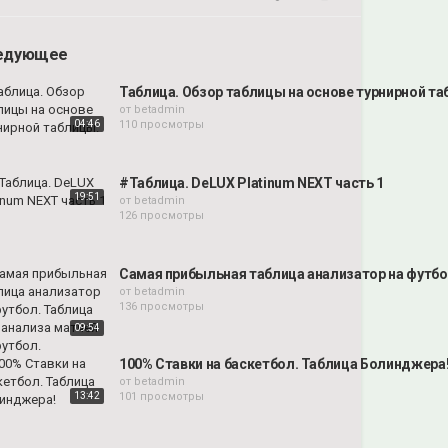
едующее
Таблица. Обзор таблицы на основе турнирной та
от
betadmin
04:46
110 просмотры
#Таблица. DeLUX Platinum NEXT часть 1
19:51
от
betadmin
126 просмотры
Самая прибыльная таблица анализатор на футбол
от
betadmin
136 просмотры
09:54
100% Ставки на баскетбол. Таблица Болинджера
от
betadmin
13:42
101 просмотры