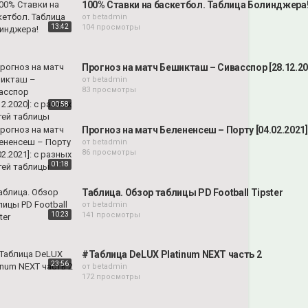
100% Ставки на баскетбол. Таблица Болинджера
от
betadmin
13:42
104 просмотры
Прогноз на матч Бешикташ – Сивасспор [28.12.20
от
betadmin
83 просмотры
00:58
Прогноз на матч Белененсеш – Порту [04.02.2021
от
betadmin
86 просмотры
01:18
Таблица. Обзор таблицы PD Football Tipster
от
betadmin
10:23
141 просмотры
#Таблица DeLUX Platinum NEXT часть 2
23:56
от
betadmin
172 просмотры