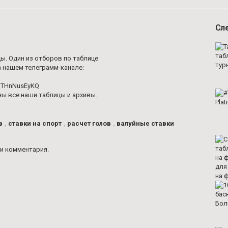
Сл
ы. Один из отборов по таблице
 нашем телеграмм-канале:
AmTHnNusEyKQ
ны все наши таблицы и архивы.
в
,
ставки на спорт
,
расчет голов
,
валуйные ставки
и комментария.