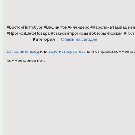
#БостонПиттсбург #ВашингтонАйлендерс #КаролинаТампаБэй
#ПрогнозШефПовара #ставки #прогнозы #обзоры #хоккей #Нхл
Категория
Ставки на сегодня
Выполните вход
или
зарегистрируйтесь
для отправки коммента
Комментариев нет.