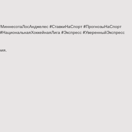
 #МиннесотаЛосАнджелес #СтавкиНаСпорт #ПрогнозыНаСпорт
 #НациональнаяХоккейнаяЛига #Экспресс #УверенныйЭкспресс
рия.