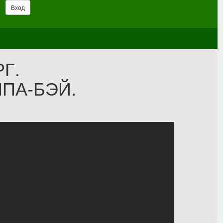
Вход
Г.
МПА-БЭЙ.