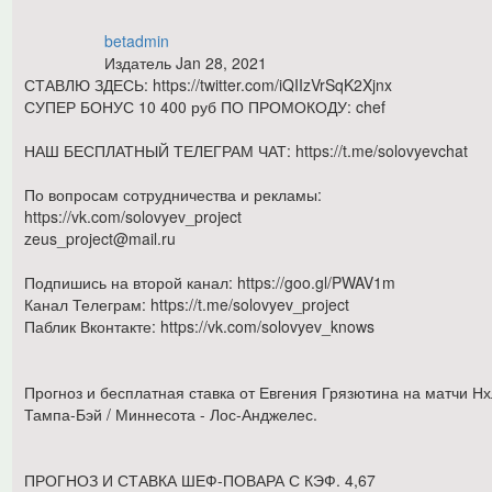
betadmin
Издатель
Jan 28, 2021
СТАВЛЮ ЗДЕСЬ: https://twitter.com/iQIIzVrSqK2Xjnx
СУПЕР БОНУС 10 400 руб ПО ПРОМОКОДУ: chef
НАШ БЕСПЛАТНЫЙ ТЕЛЕГРАМ ЧАТ: https://t.me/solovyevchat
По вопросам сотрудничества и рекламы:
https://vk.com/solovyev_project
zeus_project@mail.ru
Подпишись на второй канал: https://goo.gl/PWAV1m
Канал Телеграм: https://t.me/solovyev_project
Паблик Вконтакте: https://vk.com/solovyev_knows
Прогноз и бесплатная ставка от Евгения Грязютина на матчи Нхл
Тампа-Бэй / Миннесота - Лос-Анджелес.
ПРОГНОЗ И СТАВКА ШЕФ-ПОВАРА С КЭФ. 4,67