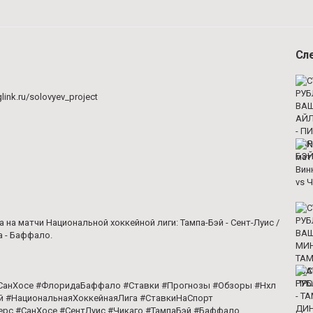
Сл
k.ru/solovyev_project
на матчи Национальной хоккейной лиги: Тампа-Бэй - Сент-Луис /
а - Баффало.
сСанХосе #ФлоридаБаффало #Ставки #Прогнозы #Обзоры #Нхл
 #НациональнаяХоккейнаяЛига #СтавкиНаСпорт
рс #СанХосе #СентЛуис #Чикаго #ТампаБэй #Баффало