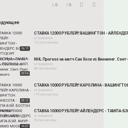
0
0
едующее
СТАВКА 12000 РУБЛЕЙ!! ВАШИНГТОН - АЙЛЕНДЕР
от
betadmin
112 просмотры
06:19
NHL Прогноз на матч Сан Хосе vs Виннипег. Сент
от
betadmin
86 просмотры
03:56
СТАВКА 10000 РУБЛЕЙ!! КАРОЛИНА - ВАШИНГТОН
от
betadmin
113 просмотры
05:12
СТАВКА 10000 РУБЛЕЙ!! АЙЛЕНДЕРС - ТАМПА-Б
от
betadmin
92 просмотры
06:27