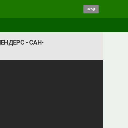
Вход
ЕНДЕРС - САН-