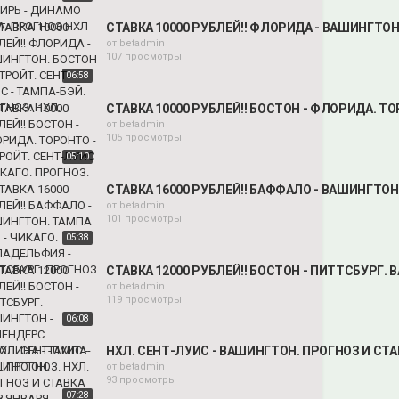
СТАВКА 10000 РУБЛЕЙ!! ФЛОРИДА - ВАШИНГТОН.
от
betadmin
107 просмотры
06:58
СТАВКА 10000 РУБЛЕЙ!! БОСТОН - ФЛОРИДА. ТО
от
betadmin
105 просмотры
05:10
СТАВКА 16000 РУБЛЕЙ!! БАФФАЛО - ВАШИНГТОН
от
betadmin
101 просмотры
05:38
СТАВКА 12000 РУБЛЕЙ!! БОСТОН - ПИТТСБУРГ. 
от
betadmin
119 просмотры
06:08
НХЛ. СЕНТ-ЛУИС - ВАШИНГТОН. ПРОГНОЗ И СТАВ
от
betadmin
93 просмотры
07:28