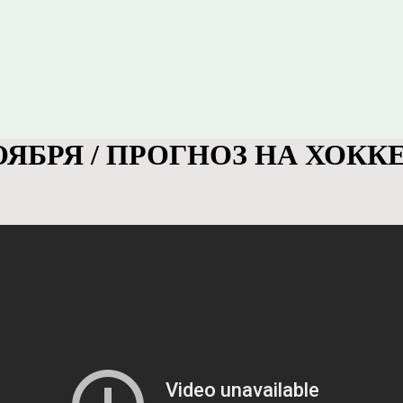
НОЯБРЯ / ПРОГНОЗ НА ХОКК