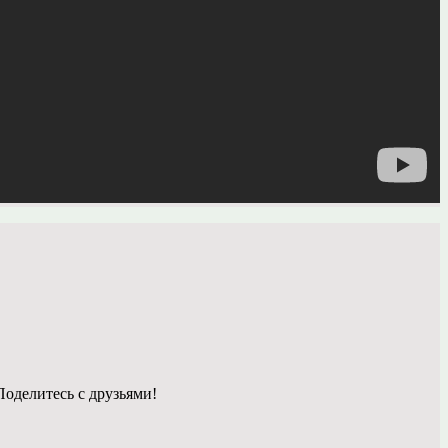
Поделитесь с друзьями!