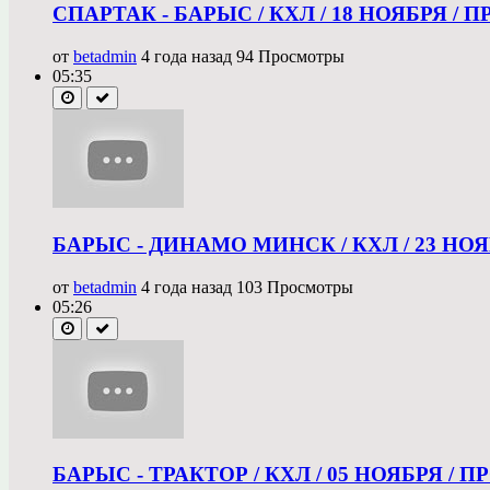
СПАРТАК - БАРЫС / КХЛ / 18 НОЯБРЯ /
от
betadmin
4 года назад
94 Просмотры
05:35
БАРЫС - ДИНАМО МИНСК / КХЛ / 23 НО
от
betadmin
4 года назад
103 Просмотры
05:26
БАРЫС - ТРАКТОР / КХЛ / 05 НОЯБРЯ /