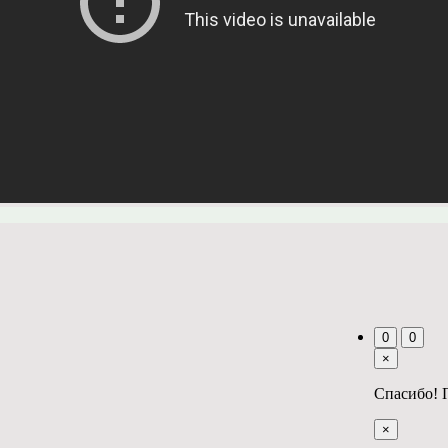
0
0
×
Спасибо! 
×