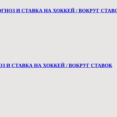
ПРОГНОЗ И СТАВКА НА ХОККЕЙ / ВОКРУГ СТАВ
ГНОЗ И СТАВКА НА ХОККЕЙ / ВОКРУГ СТАВОК