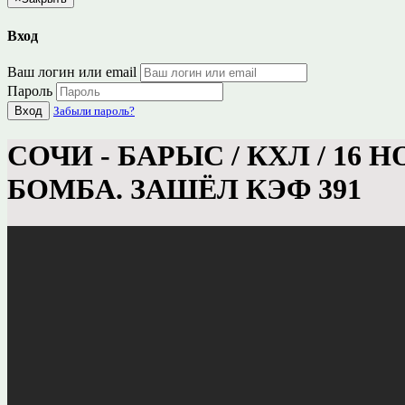
Вход
Ваш логин или email
Пароль
Вход
Забыли пароль?
СОЧИ - БАРЫС / КХЛ / 16 
БОМБА. ЗАШЁЛ КЭФ 391