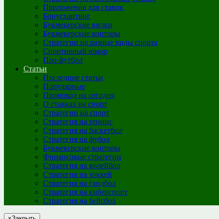
Приложения для ставок
Бонусхантинг
Букмекерские вилки
Букмекерские конторы
Стратегии на разные виды спорта
Спортивный юмор
Про футбол
Статьи
Последние статьи
Популярные
Промокод на сегодня
О ставках на спорт
Стратегии на спорт
Стратегия на теннис
Стратегия на баскетбол
Стратегия на фубол
Букмекерские конторы
Финансовые стратегии
Стратегия на волейбол
Стратегия на хоккей
Стратегия на гандбол
Стратегия на киберспорт
Стратегия на бейсбол
×
Закрыть