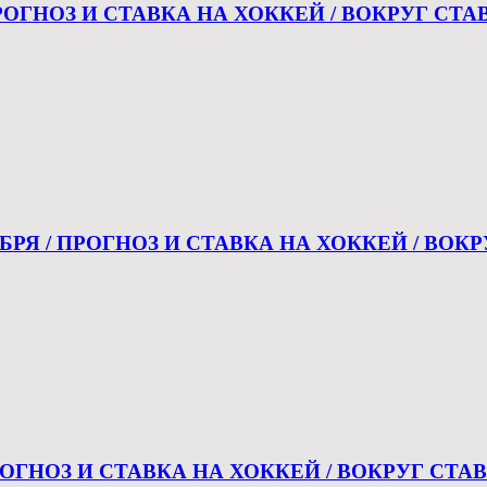
 ПРОГНОЗ И СТАВКА НА ХОККЕЙ / ВОКРУГ СТА
ЯБРЯ / ПРОГНОЗ И СТАВКА НА ХОККЕЙ / ВОК
 ПРОГНОЗ И СТАВКА НА ХОККЕЙ / ВОКРУГ СТА