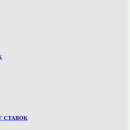
К
УГ СТАВОК